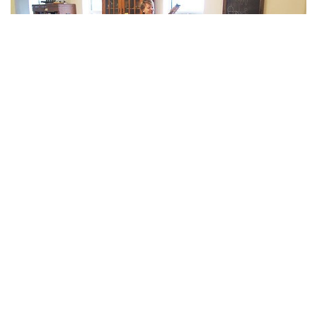
Voor meer informatie:
info@dezanger.nl
,
telefoon
023 5611993
,